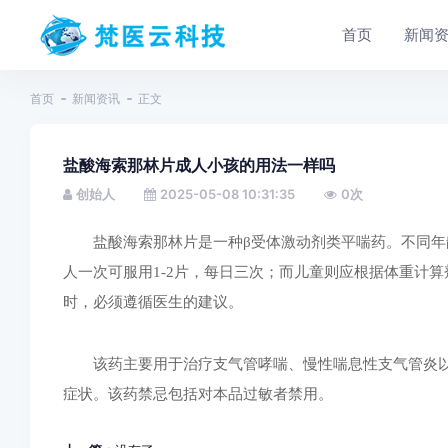
首页
新闻
首页
新闻资讯
正文
盐酸海索那林片成人小孩的用法一样吗
创始人
2025-05-08 10:31:35
0
次
盐酸海索那林片是一种β受体激动剂类平喘药。不同
人一次可服用1-2片，每日三次；而儿童则应根据体重计算剂
时，必须遵循医生的建议。
该药主要用于治疗支气管哮喘、慢性喘息性支气管炎
症状。该药禁忌包括对本品过敏者禁用。