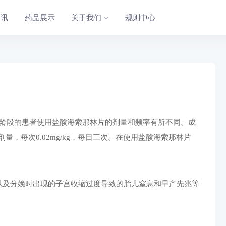
资讯
药品展示
关于我们
规则中心
年龄段的患者使用盐酸海索那林片的剂量和频率有所不同。成
量，每次0.02mg/kg，每日三次。在使用盐酸海索那林片
以及分娩时出现的子宫收缩过度导致的胎儿窒息和早产先兆等