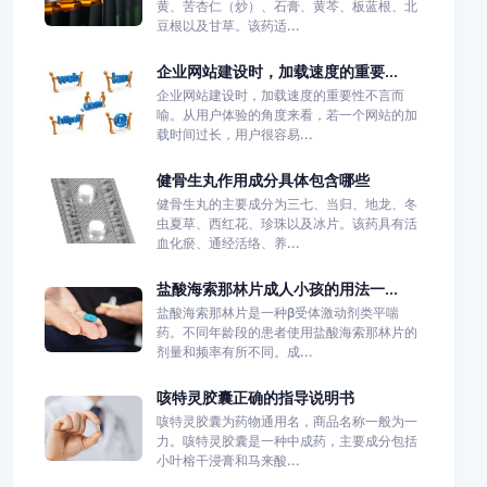
黄、苦杏仁（炒）、石膏、黄芩、板蓝根、北
豆根以及甘草。该药适...
企业网站建设时，加载速度的重要...
企业网站建设时，加载速度的重要性不言而
喻。从用户体验的角度来看，若一个网站的加
载时间过长，用户很容易...
健骨生丸作用成分具体包含哪些
健骨生丸的主要成分为三七、当归、地龙、冬
虫夏草、西红花、珍珠以及冰片。该药具有活
血化瘀、通经活络、养...
盐酸海索那林片成人小孩的用法一...
盐酸海索那林片是一种β受体激动剂类平喘
药。不同年龄段的患者使用盐酸海索那林片的
剂量和频率有所不同。成...
咳特灵胶囊正确的指导说明书
咳特灵胶囊为药物通用名，商品名称一般为一
力。咳特灵胶囊是一种中成药，主要成分包括
小叶榕干浸膏和马来酸...